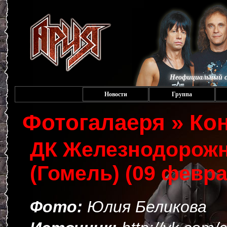
Неофициальный с
Новости
Группа
Фотогалаеря » Ко
ДК Железнодорож
(Гомель) (09 февра
Фото:
Юлия Беликова