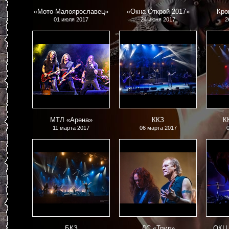
«Мото-Малоярославец»
«Окна Открой 2017»
Кро
01 июля 2017
24 июня 2017
2
МТЛ «Арена»
ККЗ
К
11 марта 2017
06 марта 2017
БКЗ
ДС «Труд»
ОКЦ 