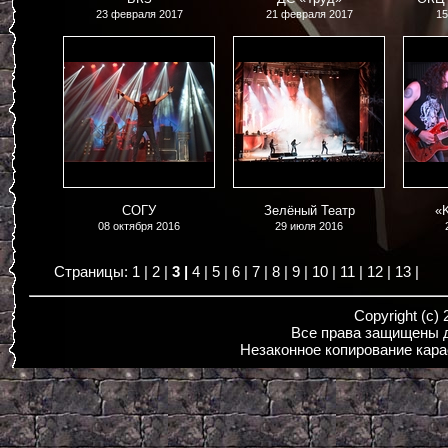
23 февраля 2017
21 февраля 2017
15
СОГУ
Зелёный Театр
«K
08 октября 2016
29 июля 2016
1
2
3
4
5
6
7
8
9
10
11
12
13
Copyright (c)
Все права защищены д
Незаконное копирование кара