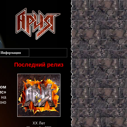
Информация
Последний релиз
фом
ис»
 на
жно
XX Лет