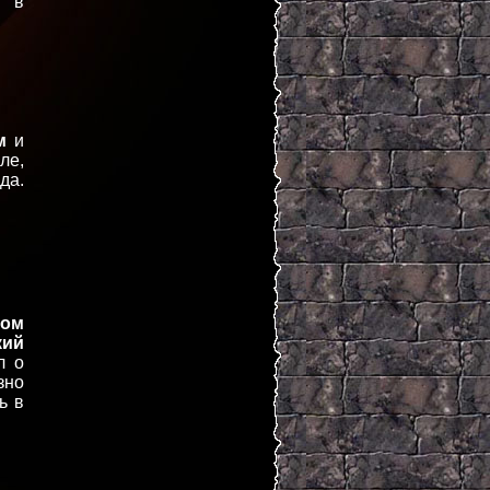
е в
м
и
ле,
да.
ром
кий
л о
зно
ь в