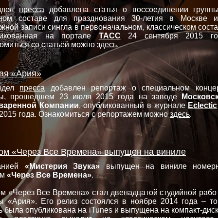
здел
пресса
добавлена статья о воссоединении групп
дном составе для празднования 30-летия в Москве 
жной записи сингла в первоначальном, классическом соста
ликованная на портале
ТАСС
24 сентября 2015 го
омиться со статьёй можно
здесь
.
ая «Ария»
здел
пресса
добавлен репортаж о специальном конце
пы, прошедшем 23 июля 2015 года на заводе
Московс
варенной Компании
, опубликованный в журнале
Eclectic
2015 года. Ознакомиться с репортажем можно
здесь
.
ом «Через Все Времена» выпущен на виниле
анией
«Мистерия Звука»
выпущен на виниле номер
ом
«Через Все Времена»
.
м «Через Все Времена» стал двенадцатой студийной рабо
ы «Ария». Его релиз состоялся в ноябре 2014 года – то
ь была опубликована на iTunes и выпущена на компакт-диск