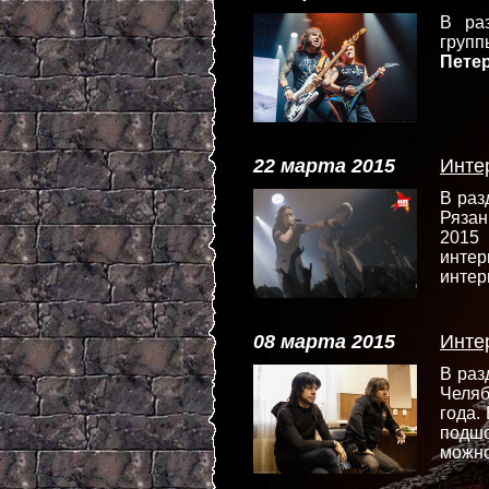
В ра
групп
Пете
22 марта 2015
Инте
В ра
Рязан
2015 
интер
инте
08 марта 2015
Инте
В ра
Челяб
года.
подшо
можн