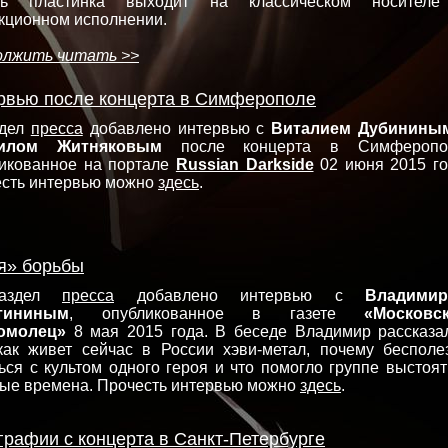
рь пластинка выходит на классическом носител
кционном исполнении.
олжить читать >>
рвью после концерта в Симферополе
здел
пресса
добавлено интервью с
Виталием Дубинины
илом Житняковым
после концерта в Симферопо
икованное на портале
Russian Darkside
02 июня 2015 го
сть интервью можно
здесь
.
я» борьбы
аздел
пресса
добавлено интервью с
Владими
тининым
, опубликованное в газете
«Московс
омолец»
8 мая 2015 года. В беседе Владимир рассказа
как живет сейчас в России хэви-метал, почему бесполе
ься с культом одного героя и что помогло группе выстоят
ые времена. Прочесть интервью можно
здесь
.
графии с концерта в Санкт-Петербурге