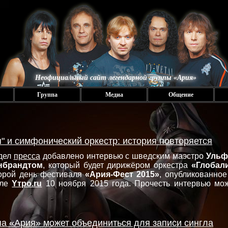
Неофициальный сайт легендарной группы «Ария»
Группа
Медиа
Общение
я" и симфонический оркестр: история повторяется
дел
пресса
добавлено интервью с шведским маэстро
Уль
нбрандтом
, который будет дирижёром оркестра
«Глобал
орой день фестиваля
«Ария-Фест 2015»
, опубликованное
але
Yтро.ru
10 ноября 2015 года. Прочесть интервью мо
па «Ария» может объединиться для записи сингла