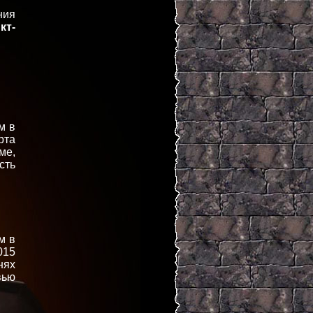
ния
кт-
м в
рта
ме,
сть
м в
015
нях
вью