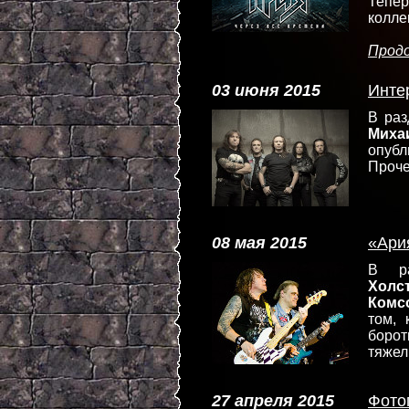
Тепе
колле
Прод
03 июня 2015
Инте
В ра
Миха
опубл
Проче
08 мая 2015
«Ари
В р
Холс
Комс
том, 
борот
тяжел
27 апреля 2015
Фото