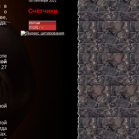
09 сентября 2021
ы в
Счётчики
и о
ве,
да.
рте
кой
27
ной
той
гда
ах.