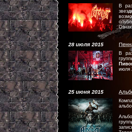
В ра
звез
возмо
опуб
Ознак
28 июля 2015
Пенн
В ра
груп
Пиво
июля 
25 июня 2015
Альб
Комп
альб
Альбо
групп
запис