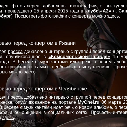
здел
фотогалерея
добавлены фотографии с выступле
ы, прошедшего 25 апреля 2015 года в
клубе «А2»
(г.
Сан
рбург
). Посмотреть фотографии с концерта можно
здесь
.
рвью перед концертом в Рязани
здел
пресса
добавлено интервью с группой перед концерто
и, опубликованное в
«Комсомольской Правде»
15 ма
года. В беседе с музыкантами идёт речь о новом альбо
нет-критиках и самых необычных выступлениях. Проче
рвью можно
здесь
.
рвью перед концертом в Челябинске
здел
пресса
добавлено интервью с группой перед концерто
инске, опубликованное на портале
MyChel.ru
06 марта 2
 В беседе с музыкантами идёт речь о новом альбоме, о пес
фе и об общении в социальных сетях. Прочесть интер
о
здесь
.