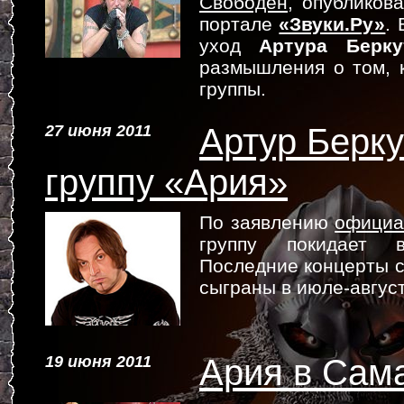
Свободен
, опубликов
портале
«Звуки.Ру»
.
уход
Артура Берку
размышления о том, 
группы.
27 июня 2011
Артур Берку
группу «Ария»
По заявлению
официа
группу покидает 
Последние концерты с 
сыграны в июле-август
19 июня 2011
Ария в Сам