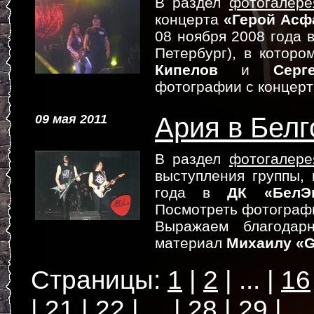
В раздел
фотогалере
концерта
«Герой Асфа
08 ноября 2008 года 
Петербург), в котор
Кипелов
и
Серг
фотографии с концер
09 мая 2011
Ария в Белг
В раздел
фотогалере
выступления группы,
года в
ДК «БелЭ
Посмотреть фотограф
Выражаем благодарн
материал
Михаилу «G.
1
2
...
16
21
22
...
28
29