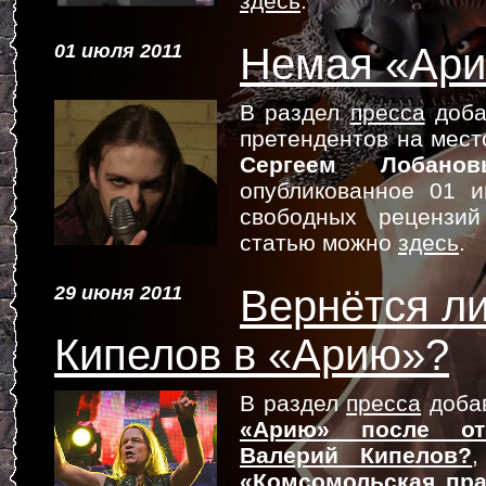
здесь
.
01 июля 2011
Немая «Ари
В раздел
пресса
доба
претендентов на мест
Сергеем Лобанов
опубликованное 01 
свободных реценз
статью можно
здесь
.
29 июня 2011
Вернётся л
Кипелов в «Арию»?
В раздел
пресса
доба
«Арию» после от
Валерий Кипелов?
,
«Комсомольская пр