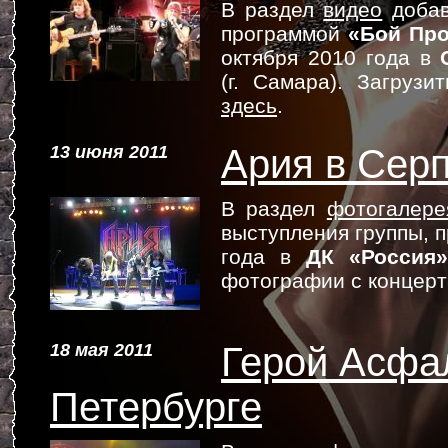
В раздел
видео
добав
программой
«Бой Про
октября 2010 года в
(г. Самара). Загруз
здесь
.
13 июня 2011
Ария в Сер
В раздел
фотогалере
выступления группы, 
года в
ДК «Россия»
фотографии с концер
18 мая 2011
Герой Асфал
Петербурге