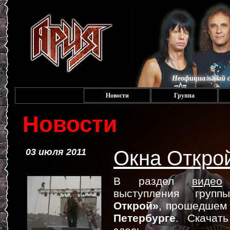
Неофициальный с
Новости
Группа
Новости
03 июля 2011
Окна Откро
В раздел
видео
д
выступления гру
Открой»
, прошедшем 
Петербурге
. Скачат