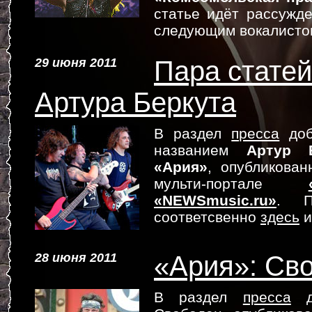
статье идёт рассужде
следующим вокалисто
29 июня 2011
Пара статей
Артура Беркута
В раздел
пресса
доб
названием
Артур 
«Ария»
, опубликова
мульти-портале
«NEWSmusic.ru»
. П
соответсвенно
здесь
28 июня 2011
«Ария»: Св
В раздел
пресса
до