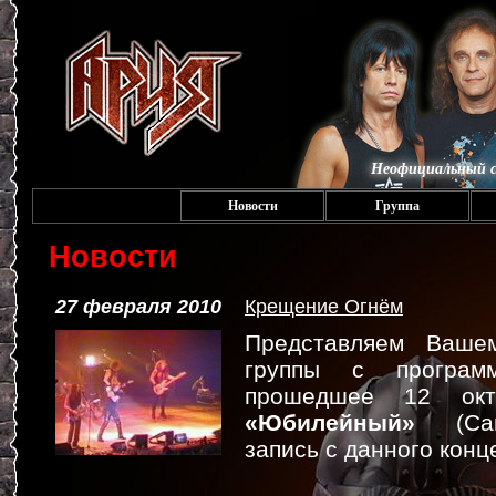
Неофициальный с
Новости
Группа
Новости
27 февраля 2010
Крещение Огнём
Представляем Ваше
группы с програ
прошедшее 12 о
«Юбилейный»
(Санк
запись с данного кон