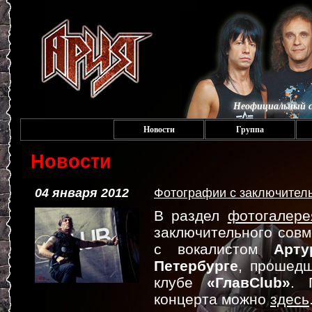
Неофициальный с
Новости
Группа
Новости
04 января 2012
Фотографии с заключитель
В раздел
фотогалере
заключительного совм
с вокалистом
Арту
Петербурге
, прошедш
клубе
«ГлавClub»
. 
концерта можно
здесь