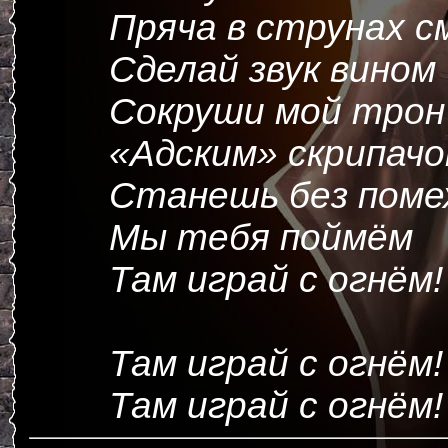
Пряча в струнах с
Сделай звук вином
Сокруши мой трон
«Адским» скрипач
Станешь без поме
Мы тебя поймём
Там играй с огнём!
Там играй с огнём!
Там играй с огнём!