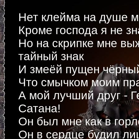
Нет клейма на душе 
Кроме господа я не з
Но на скрипке мне вы
тайный знак
И змеёй пущен чёрны
Что смычком моим пра
А мой лучший друг - 
Сатана!
Он был мне как в горл
Он в сердце будил ли