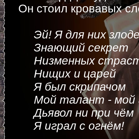
Он стоил кровавых сл
Эй! Я для них злод
Знающий секрет
Низменных страс
Нищих и царей
Я был скрипачом
Мой талант - мой 
Дьявол ни при чём
Я играл с огнём!