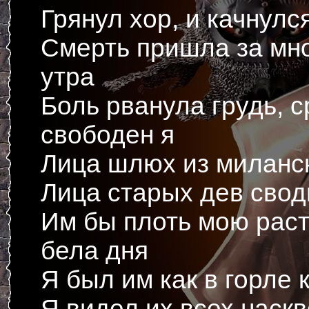
Грянул хор, и качнулс
Смерть пришла за мно
утра
Боль рванула грудь, с
свободен я
Лица шлюх из миланс
Лица старых дев свод
Им бы плоть мою раст
бела дня
Я был им как в горле 
Я видел их всех наскв