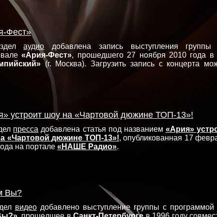
я-Фест»
аздел
аудио
добавлена запись выступления группы
ивале
«Ария-Фест»
, прошедшего 27 ноября 2010 года в
мпийский»
(г. Москва). Загрузить запись с концерта мо
я» устроит шоу на «Чартовой дюжине ТОП-13»!
здел
пресса
добавлена статья под названием
«Ария» устр
на «Чартовой дюжине ТОП-13»!
, опубликованная 17 февр
года на портале
«НАШЕ Радио»
.
м Вы?
здел
видео
добавлено выступление группы с программо
Вы?»
, прошедшее в
Санкт-Петербурге
в 1996 году совмес