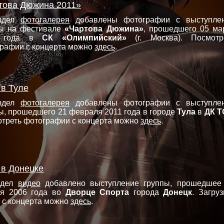
това Дюжина 2011»
здел
фотогалерея
добавлены фотографии с выступле
пы на фестивале
«Чартова Дюжина»
, прошедшего 05 ма
1 года в
СК «Олимпийский»
(г. Москва). Посмотр
рафии с концерта можно
здесь
.
 в Туле
здел
фотогалерея
добавлены фотографии с выступле
ы, прошедшего 21 февраля 2011 года в городе
Тула
в
ДК Т
треть фотографии с концерта можно
здесь
.
 в Донецке
здел
видео
добавлено выступление группы, прошедшее
ря 2006 года во
Дворце Спорта
города
Донецк
. Загруз
 с концерта можно
здесь
.