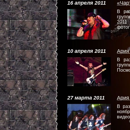
16 апреля 2011
«Чар
В ра
груп
201
фотог
10 апреля 2011
Ария
В ра
групп
Посмо
27 марта 2011
Ария
В ра
нояб
видео