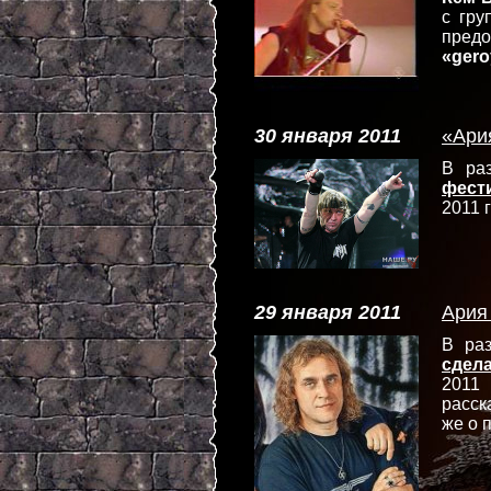
с гр
пред
«gero
30 января 2011
«Ари
В ра
фести
2011 
29 января 2011
Ария
В ра
сдел
2011
расск
же о 