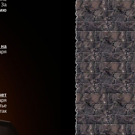
 За
лию
 на
аря
чет
аря
тье
так