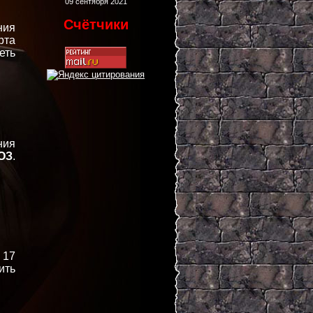
09 сентября 2021
Счётчики
ния
рта
еть
ния
ОЗ
.
 17
ить