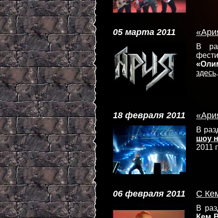
05 марта 2011
«Ари
В р
фест
«Оли
здесь
.
18 февраля 2011
«Ари
В ра
шоу 
2011 
06 февраля 2011
С Ке
В ра
Кем 