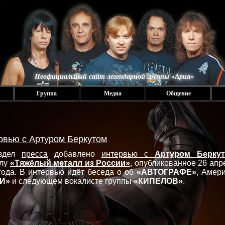
Неофициальный сайт легендарной группы «Ария»
Группа
Медиа
Общение
рвью с Артуром Беркутом
здел
пресса
добавлено
интервью с
Артуром Берку
алу
«Тяжёлый металл из России»
, опубликованное 26 апр
года. В интервью идёт беседа о об
«АВТОГРАФЕ»
, Амери
И»
и следующем вокалисте группы
«КИПЕЛОВ»
.