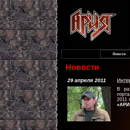
Новости
Новости
29 апреля 2011
Инте
В ра
порт
2011 
«АРИ