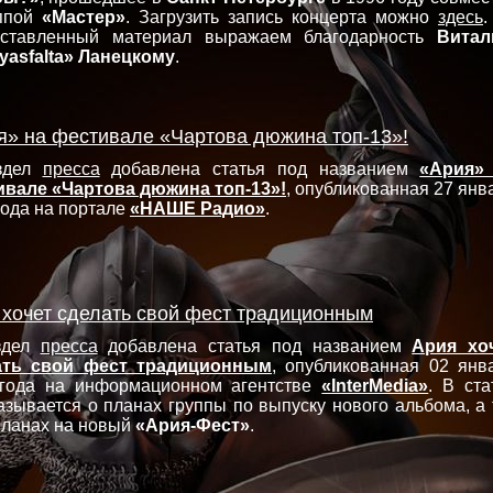
уппой
«Мастер»
. Загрузить запись концерта можно
здесь
.
оставленный материал выражаем благодарность
Вита
yasfalta» Ланецкому
.
я» на фестивале «Чартова дюжина топ-13»!
здел
пресса
добавлена статья под названием
«Ария»
вале «Чартова дюжина топ-13»!
, опубликованная 27 янв
года на портале
«НАШЕ Радио»
.
 хочет сделать свой фест традиционным
здел
пресса
добавлена статья под названием
Ария хо
ать свой фест традиционным
, опубликованная 02 янв
 года на информационном агентстве
«InterMedia»
. В ста
азывается о планах группы по выпуску нового альбома, а 
планах на новый
«Ария-Фест»
.