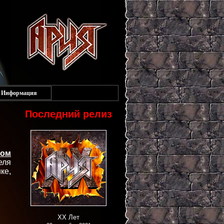
Информация
Последний релиз
том
еля
ке,
XX Лет