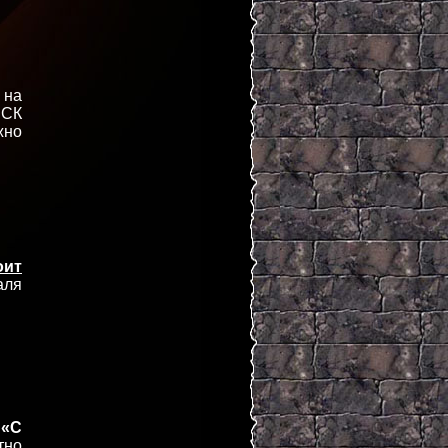
 на
 СК
жно
оит
аля
й
«С
тно